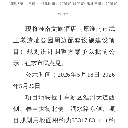
调查状态：
已截止
征集时间：
2026-05-18 00:00
截止日期：
2026-05-
26 23:59
现将淮南文旅酒店（原淮南市武
王墩遗址公园周边配套设施建设项
目）规划设计调整方案予以批前公
示，征求市民意见。
公示时间：
2026年
5
月
18
日
-2026
年
5
月
26
日
项目地块位于高新区淮河大道西
侧、春申大街北侧、润水路东侧。项
目规划用地面积约为
3331
7.83
㎡
（约