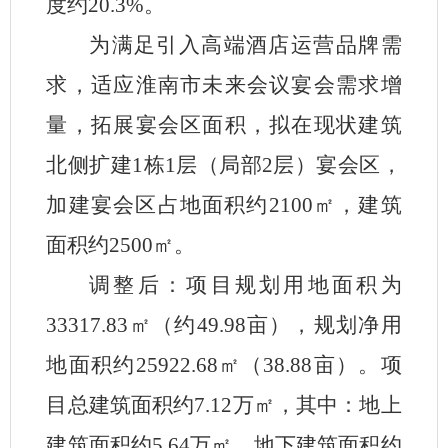
度约20.3%。
为满足引入高端酒店运营品牌需
求，适应淮南市未来会议宴会需求增
量，拓展宴会区面积，
拟在现状建筑
北侧扩建
1栋1层（局部2层）宴会区，
加建
宴会区占地面积约
2100
㎡
，建筑
面积约
2500
㎡
。
调整后：项目规划用地面积为
3331
7.83㎡（约49.98亩），规划净用
地面积约
2592
2
.
68㎡（38.88亩）。项
目总建筑面积约7.12万㎡，其中：地上
建筑面积约5.64万㎡，地下建筑面积约