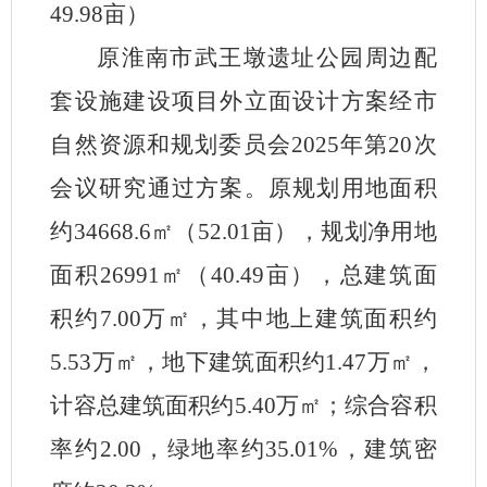
49.98亩）
原淮南市武王墩遗址公园周边配
套设施建设项目外立面设计方案经市
自然资源和规划委员会
2025年第20次
会议研究通过方案。原规划用地面积
约34668.6
㎡
（
52.01亩），规划净用地
面积26991
㎡
（
4
0.49亩
），总建筑面
积约
7.00万
㎡
，
其中地上建筑面积约
5.53万
㎡
，
地下建筑面积约
1.47万
㎡
，
计容总建筑面积约
5.40万
㎡
；综合容积
率约
2.00，绿地率约35.01%，建筑密