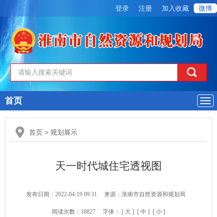
登录
注册
加入收藏
微博
首页
导
航
首页
>
规划展示
天一时代城住宅透视图
发布日期：2022-04-19 09:31
来源：淮南市自然资源和规划局
阅读次数：
18827
字体：
[ 大 ]
[ 中 ]
[ 小 ]