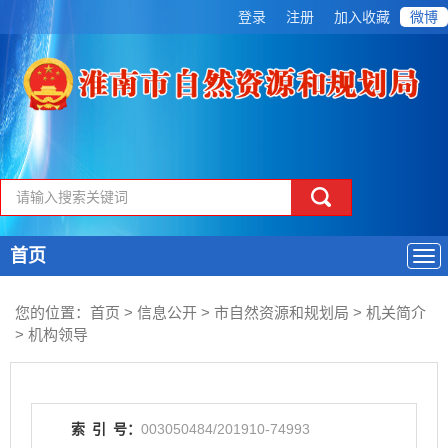
登录
注册
加入收藏
微博
首页
导
航
您的位置：
首页
>
信息公开
> 市自然资源和规划局
>
机关简介
>
机构领导
索
引
号：
003050484/201910-74993