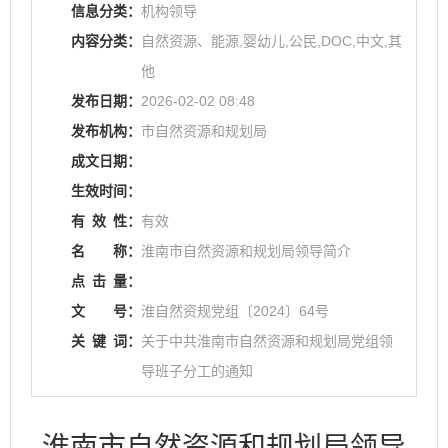
信息分类：
机构领导
内容分类：
自然资源、能源,婴幼儿,公民,DOC,中文,其
他
发布日期：
2026-02-02 08:48
发布机构：
市自然资源和规划局
成文日期：
生效时间：
有
效
性：
有效
名
称：
淮南市自然资源和规划局领导简介
点
击
量：
文
号：
淮自然资规党组〔2024〕64号
关
键
词：
关于中共淮南市自然资源和规划局党组领
导班子分工的通知
淮南市自然资源和规划局领导