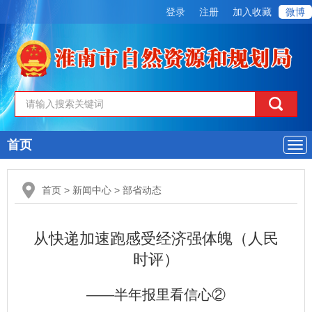
登录
注册
加入收藏
微博
首页
导
航
首页
>
新闻中心
>
部省动态
从快递加速跑感受经济强体魄（人民
时评）
——半年报里看信心②