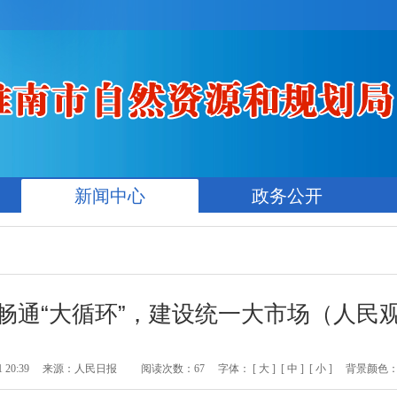
新闻中心
政务公开
畅通“大循环”，建设统一大市场（人民
20:39
来源：人民日报
阅读次数：
67
字体：
[ 大 ]
[ 中 ]
[ 小 ]
背景颜色