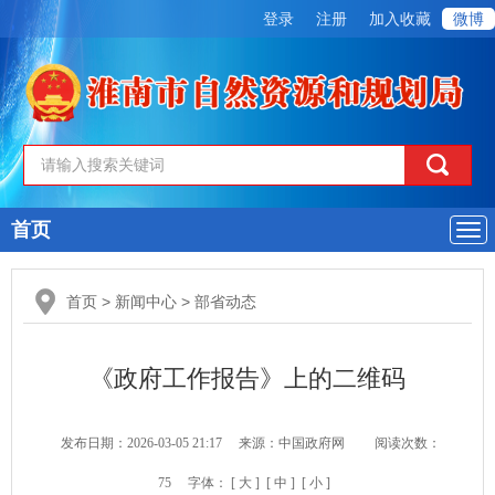
登录
注册
加入收藏
微博
首页
导
航
首页
>
新闻中心
>
部省动态
《政府工作报告》上的二维码
发布日期：2026-03-05 21:17
来源：中国政府网
阅读次数：
75
字体：
[ 大 ]
[ 中 ]
[ 小 ]