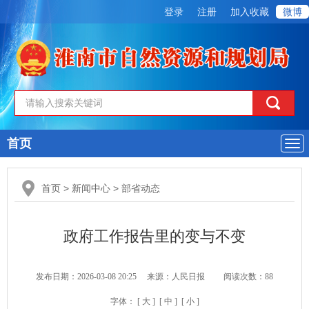
登录
注册
加入收藏
微博
首页
导
航
首页
>
新闻中心
>
部省动态
政府工作报告里的变与不变
发布日期：2026-03-08 20:25
来源：人民日报
阅读次数：
88
字体：
[ 大 ]
[ 中 ]
[ 小 ]