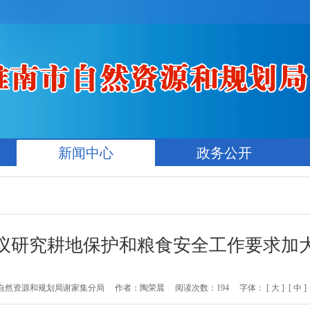
新闻中心
政务公开
议研究耕地保护和粮食安全工作要求加
自然资源和规划局谢家集分局
作者：陶荣晨
阅读次数：
194
字体：
[ 大 ]
[ 中 ]