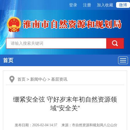
登录
注册
加入收藏
微博
首页
导
航
首页
>
新闻中心
>
基层资讯
绷紧安全弦 守好岁末年初自然资源领
域“安全关”
发布日期：2026-02-04 14:37
来源：市自然资源和规划局八公山分