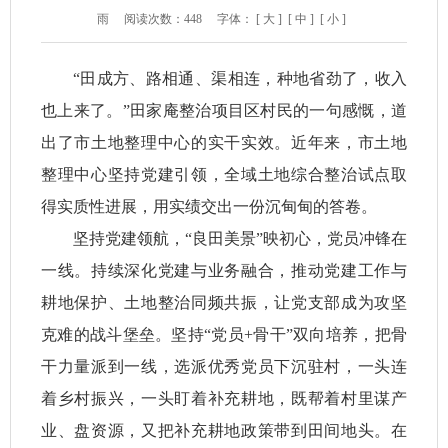
雨
阅读次数：
448
字体：
[ 大 ]
[ 中 ]
[ 小 ]
“田成方、路相通、渠相连，种地省劲了，收入
也上来了。”田家庵整治项目区村民的一句感慨，道
出了市土地整理中心的实干实效。近年来，市土地
整理中心坚持党建引领，全域土地综合整治试点取
得实质性进展，用实绩交出一份沉甸甸的答卷。
坚持党建领航，“良田美景”映初心，党员冲锋在
一线。持续深化党建与业务融合，推动党建工作与
耕地保护、土地整治同频共振，让党支部成为攻坚
克难的战斗堡垒。坚持“党员+骨干”双向培养，把骨
干力量派到一线，选派优秀党员下沉驻村，一头连
着乡村振兴，一头盯着补充耕地，既帮着村里谋产
业、盘资源，又把补充耕地政策带到田间地头。在