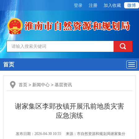
登录
注册
加入收藏
微博
首页
导
航
首页
>
新闻中心
>
基层资讯
谢家集区李郢孜镇开展汛前地质灾害
应急演练
发布日期：2026-04-30 10:55
来源：市自然资源和规划局谢家集分