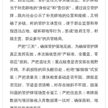
类、四至范围、管护责任人等关键信息。管护牌相
当于补充耕地的“身份证”和“责任状”，通过设立管护
牌，既向社会公示了补充耕地的位置和规模，又明
确了乡镇、村的管护主体责任，便于群众监督和举
报违法占地、破坏耕地等行为，形成“政府主导、村
级主责、群众参与”的共管格局。
严把“三关”，确保管护落地见效。为确保管护牌
真正发挥实效，本次验收坚持“严标准、全覆盖、零
容忍”原则。严把选址关：重点核查是否安装在视野
开阔、不易损毁的田头醒目处，杜绝“躲猫猫”式安
装；严把质量关：逐块检查基础是否牢固、牌面是
否完好、字迹是否清晰，对存在倾斜不牢固、脱落
问题的管护牌现场责令返工；严把信息关：将牌面
数据与项目验收入库数据逐一比对，确保面积、地