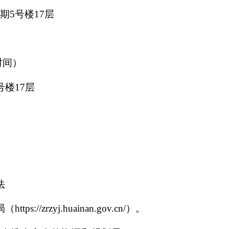
五期
5号楼17层
时间）
号楼17层
法
/zrzyj.huainan.gov.cn/）。