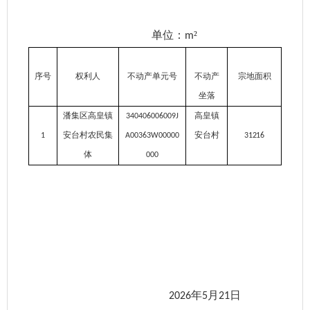
单位：
²
m
序号
权利人
不动产单元号
不动产
宗地面积
批
坐落
潘集区高皇镇
高皇镇
340406006009J
安台村农民集
安台村
1
A00363W00000
31216
31
体
000
年
月
日
2026
5
21