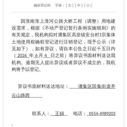
确权登记科
字体：
[ 大 ]
[ 中 ]
[ 小 ]
因淮南淮上淮河公路大桥工程（调整）用地建
设需求，
根据《不动产登记暂行条例实施细则》的
有关规定，我机构拟对潘集区高皇镇安台村
宗集体
1
土地使用权确权登记进行注销登
记，现予公示（详
见如下），
如有异议，请自本公告之日起十五日内
（
年
月
日之前
）将异议书面材料送达我
2026
6
4
机构。逾期无人提出异议或者异议不成立的，我机
构将予以登记。
异议书面材料送达地址：
潘集区田集街道齐
云山路西
联系人：
王娟
电话：
0554-4989203