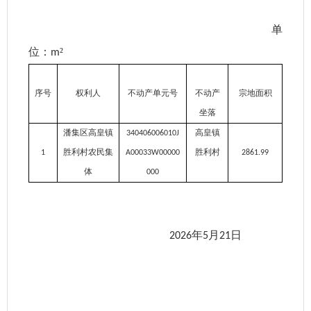
单
位：
²
m
序号
权利人
不动产单元号
不动产
宗地面积
批
坐落
潘集区高皇镇
高皇镇
340406006010J
胜利村农民集
胜利村
1
A00033W00000
2861.99
286
体
000
年
月
日
2026
5
21