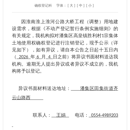
确权登记科
字体：
[ 大 ]
[ 中 ]
[ 小 ]
因淮南淮上淮河公路大桥工程（调整）用地建
设需求，
根据《不动产登记暂行条例实施细则》的
有关规定，我机构拟对潘集区高皇镇胜利村
宗集体
1
土地使用权确权登记进行注销登
记，现予公示（详
见如下），
如有异议，请自本公告之日起十五日内
（
年
月
日之前
）将异议书面材料送达我
2026
6
4
机构。逾期无人提出异议或者异议不成立的，我机
构将予以登记。
异议书面材料送达地址：
潘集区田集街道齐
云山路西
联系人：
王娟
电话：
0554-4989203