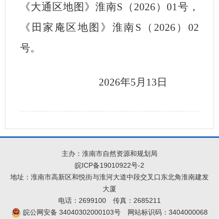
《大通区地图》
淮南
S（202
6
）
0
1
号
，
《田家庵区地图》淮南
S（2026）02
号
。
202
6
年
5
月
13
日
主办：淮南市自然资源和规划局
皖ICP备19010922号-2
地址：淮南市高新区和悦街与淮河大道中段交叉口东北角淮南建发
大厦
电话：2699100
传真：2685211
皖公网安备 34040302000103号
网站标识码：3404000068