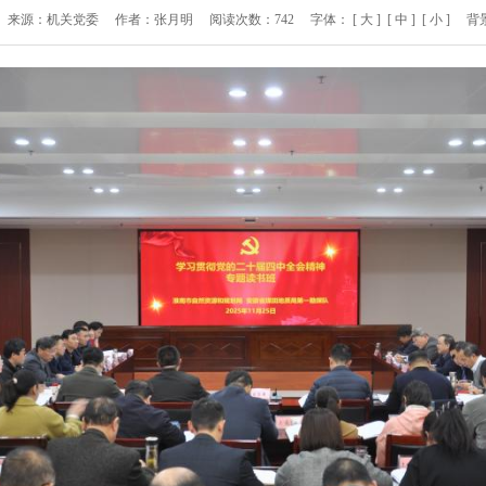
来源：机关党委
作者：张月明
阅读次数：
742
字体：
[ 大 ]
[ 中 ]
[ 小 ]
背