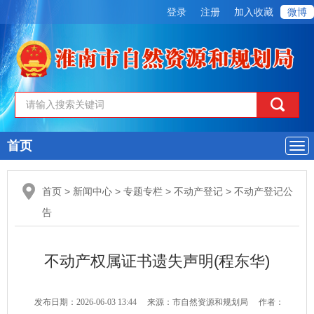
登录
注册
加入收藏
微博
首页
导
航
首页
>
新闻中心
>
专题专栏
>
不动产登记
>
不动产登记公
告
不动产权属证书遗失声明(程东华)
发布日期：2026-06-03 13:44
来源：市自然资源和规划局
作者：