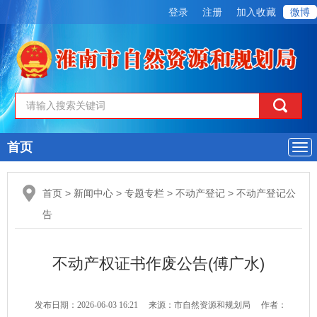
登录
注册
加入收藏
微博
首页
导
航
首页
>
新闻中心
>
专题专栏
>
不动产登记
>
不动产登记公
告
不动产权证书作废公告(傅广水)
发布日期：2026-06-03 16:21
来源：市自然资源和规划局
作者：