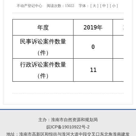
不动产登记中心
阅读次数：
15022
字体：
[ 大 ]
[ 中 ]
[ 小 ]
年度
2019年
202
民事诉讼案件数量
0
0
（件）
行政诉讼案件数量
11
10
（件）
主办：淮南市自然资源和规划局
皖ICP备19010922号-2
地址：淮南市高新区和悦街与淮河大道中段交叉口东北角淮南建发