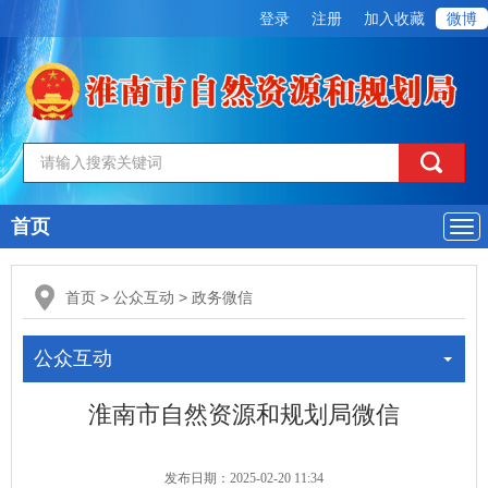
登录
注册
加入收藏
微博
首页
导
航
首页
>
公众互动
>
政务微信
公众互动
淮南市自然资源和规划局微信
发布日期：
2025-02-20 11:34