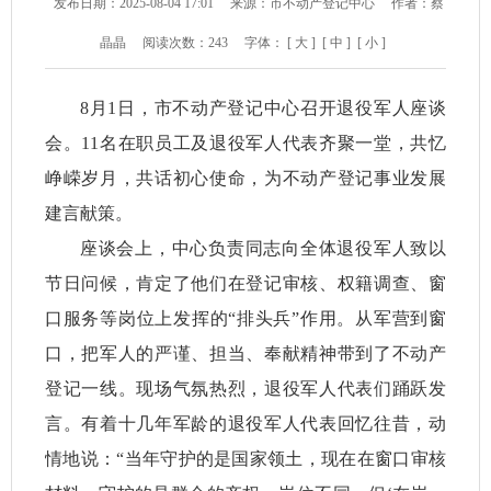
发布日期：2025-08-04 17:01
来源：市不动产登记中心
作者：蔡
晶晶
阅读次数：
243
字体：
[ 大 ]
[ 中 ]
[ 小 ]
8月1日，市不动产登记中心召开退役军人座谈
会。11名在职员工及退役军人代表齐聚一堂，共忆
峥嵘岁月，共话初心使命，为不动产登记事业发展
建言献策。
座谈会上，中心负责同志向全体退役军人致以
节日问候，肯定了他们在登记审核、权籍调查、窗
口服务等岗位上发挥的“排头兵”作用。从军营到窗
口，把军人的严谨、担当、奉献精神带到了不动产
登记一线。现场气氛热烈，退役军人代表们踊跃发
言。有着十几年军龄的退役军人代表回忆往昔，动
情地说：“当年守护的是国家领土，现在在窗口审核