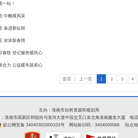
第一站！
活 巾帼展风采
党 奋进新征程
证 浓浓新春情
写春联 登记服务暖民心
聚合力 公益暖冬践初心
首页
上一页
1
2
3
4
主办：淮南市自然资源和规划局
址：淮南市高新区和悦街与淮河大道中段交叉口东北角淮南建发大厦
电话
皖公网安备 34040302000103号
网站标识码：3404000068
站点地