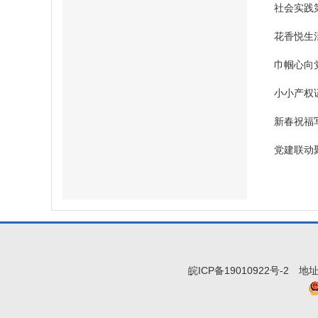
社会实践
花香悦生
巾帼心向
小小产权
新春祝福
党建联动
皖ICP备19010922号-2
地