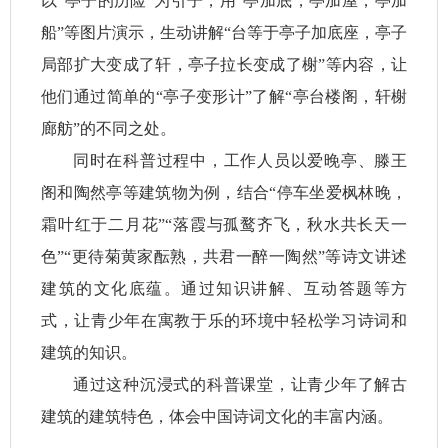
以“亭子的历险”为引子，用“亭加底，亭加屋，亭加
船”等图片演示，生动讲解“台等于亭子加底座，亭子
局部扩大变成了轩，亭子拉长变成了榭”等内容，让
他们通过简单的“亭子变形计”了解“亭台楼阁，轩榭
廊舫”的不同之处。
同时在科普过程中，工作人员以爱晚亭、滕王
阁和陶然亭等建筑物为例，结合“停车坐爱枫林晚，
霜叶红于二月花”“落霞与孤鹜齐飞，秋水共长天一
色”“更待菊黄家酝熟，共君一醉一陶然”等诗文讲述
建筑的文化底蕴。通过知识讲解、互动答题等方
式，让青少年在寓教于乐的环境中轻松学习诗词和
建筑的知识。
通过这种沉浸式的科普课堂，让青少年了解古
建筑的建筑特色，体会中国诗词文化的丰富内涵。