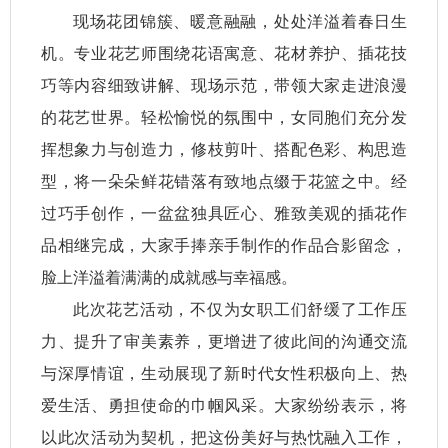
现场花团锦簇、暖意融融，处处洋溢着春日生
机。专业花艺师围绕花语寓意、花材养护、插花技
巧等内容细致讲解、现场示范，带领大家走进浪漫
的花艺世界。轻松愉悦的氛围中，女同胞们充分发
挥想象力与创造力，修枝剪叶、搭配色彩、构思造
型，将一朵朵鲜花错落有致地点缀于花篮之中。经
过巧手创作，一盆盆独具匠心、雅致美观的插花作
品相继完成，大家手捧亲手制作的作品合影留念，
脸上洋溢着满满的成就感与幸福感。
此次花艺活动，不仅为女职工们舒缓了工作压
力、提升了审美素养，更增进了彼此间的沟通交流
与深厚情谊，生动展现了新时代女性积极向上、热
爱生活、勇担使命的巾帼风采。大家纷纷表示，将
以此次活动为契机，把这份美好与热忱融入工作，