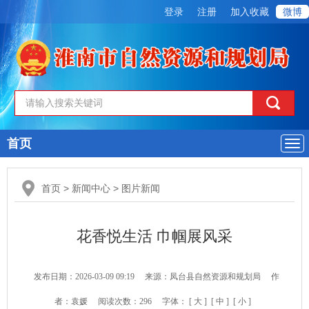
登录
注册
加入收藏
微博
首页
导
航
首页
>
新闻中心
>
图片新闻
花香悦生活 巾帼展风采
发布日期：2026-03-09 09:19
来源：凤台县自然资源和规划局
作
者：袁媛
阅读次数：
296
字体：
[ 大 ]
[ 中 ]
[ 小 ]