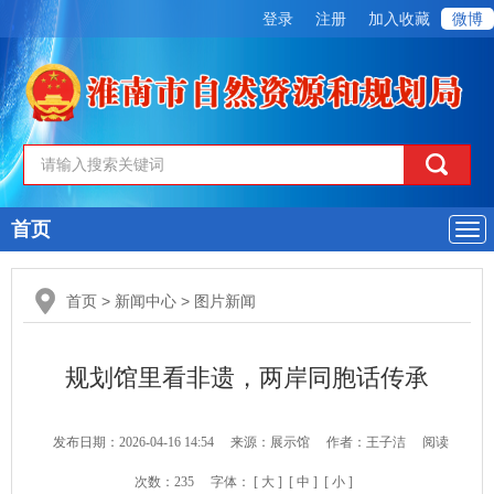
登录
注册
加入收藏
微博
首页
导
航
首页
>
新闻中心
>
图片新闻
规划馆里看非遗，两岸同胞话传承
发布日期：2026-04-16 14:54
来源：展示馆
作者：王子洁
阅读
次数：
235
字体：
[ 大 ]
[ 中 ]
[ 小 ]