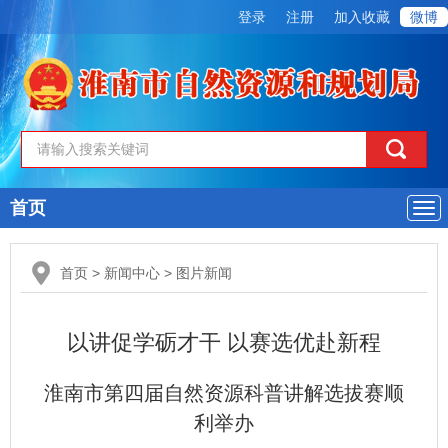
登录
注册
加入收藏
微博
首页
导
航
首页
>
新闻中心
>
图片新闻
以讲促学砺才干 以赛选优赴新程
淮南市第四届自然资源科普讲解选拔赛顺
利举办