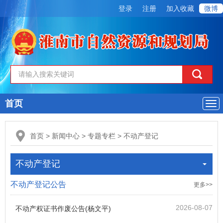
登录
注册
加入收藏
微博
首页
导
航
首页
>
新闻中心
>
专题专栏
>
不动产登记
不动产登记
不动产登记公告
更多>>
2026-08-07
不动产权证书作废公告(杨文平)